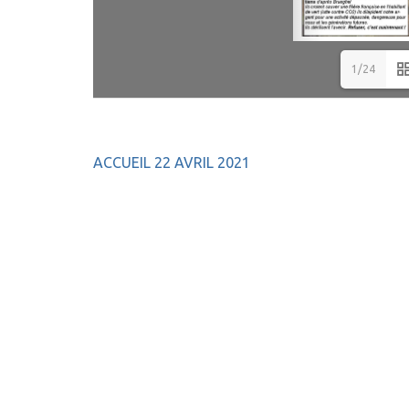
1/24
Navigation
ACCUEIL 22 AVRIL 2021
de
l’article