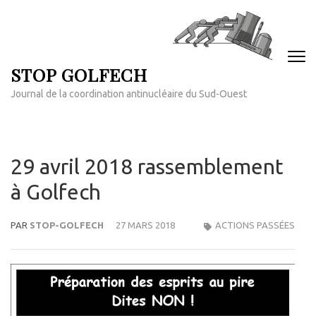
Aller
au
contenu
(Pressez
STOP GOLFECH
Entrée)
Journal de la coordination antinucléaire du Sud-Ouest
29 avril 2018 rassemblement
à Golfech
PAR
STOP-GOLFECH
27 MARS 2018
ACTIONS PASSÉES