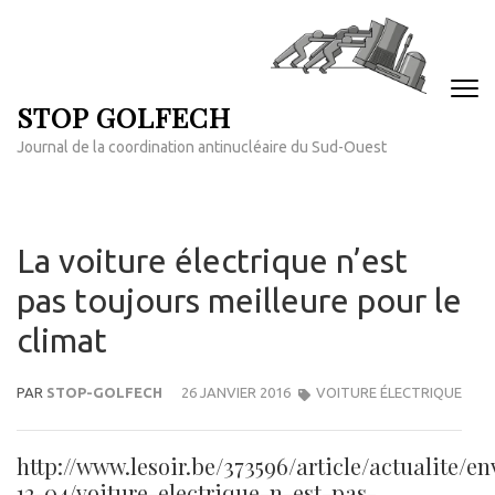
Aller
au
contenu
(Pressez
STOP GOLFECH
Entrée)
Journal de la coordination antinucléaire du Sud-Ouest
La voiture électrique n’est
pas toujours meilleure pour le
climat
PAR
STOP-GOLFECH
26 JANVIER 2016
VOITURE ÉLECTRIQUE
http://www.lesoir.be/373596/article/actualite/
12-04/voiture-electrique-n-est-pas-