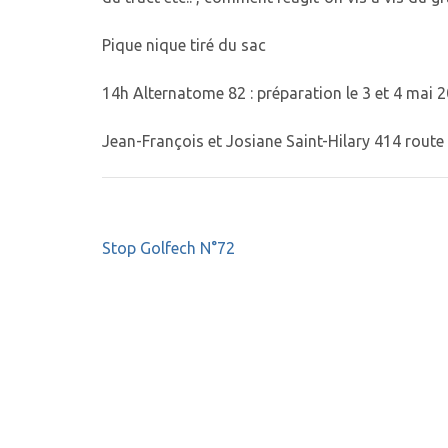
Pique nique tiré du sac
14h Alternatome 82 : préparation le 3 et 4 mai 
Jean-François et Josiane Saint-Hilary 414 rout
Navigation
Stop Golfech N°72
de
l’article