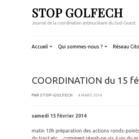
Aller
STOP GOLFECH
au
contenu
Journal de la coordination antinucléaire du Sud-Ouest
(Pressez
Entrée)
Accueil
Qui sommes-nous ?
Réseau Cito
COORDINATION du 15 fév
PAR
STOP-GOLFECH
4 MARS 2014
samedi 15 février 2014
matin 10h préparation des actions ronds-points
du tract etc.. , comment réagit-on vis à vis du