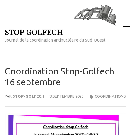
Aller
au
contenu
(Pressez
STOP GOLFECH
Entrée)
Journal de la coordination antinucléaire du Sud-Ouest
Coordination Stop-Golfech
16 septembre
PAR
STOP-GOLFECH
8 SEPTEMBRE 2023
COORDINATIONS